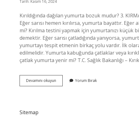
Tarih: Kasım 16, 2024
Kırıldığında dağılan yumurta bozuk mudur? 3. KIRMA
Eğer sarısı hemen kırılırsa, yumurta bayattır. Eğer 
mi? Kırılma testini yapmak için yumurtanızı küçük b
demektir. Eğer sarısı çatladığında yanıyorsa, yumu
yumurtayı tespit etmenin birkaç yolu vardır. İlk olar
edilmelidir. Yumurta kabuğunda çatlaklar veya kırıkla
çatlak yumurta yenir mi? T.C. Sağlık Bakanlığı – Kı
Dağılan
Devamını okuyun
Yorum Bırak
Yumurta
Yenir
Mi
Sitemap