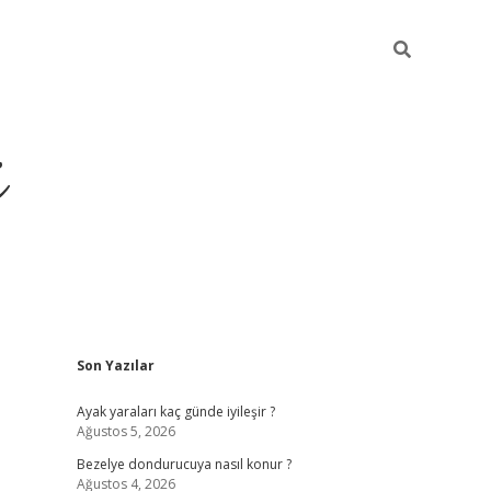
i
Sidebar
Son Yazılar
ilbet yeni giriş
betexper güncel giriş
be
Ayak yaraları kaç günde iyileşir ?
Ağustos 5, 2026
Bezelye dondurucuya nasıl konur ?
Ağustos 4, 2026