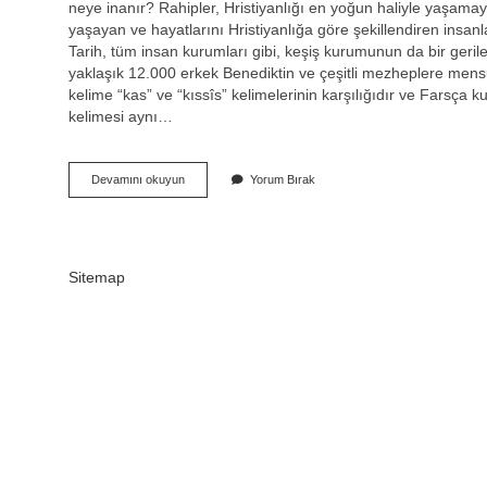
neye inanır? Rahipler, Hristiyanlığı en yoğun haliyle yaşama
yaşayan ve hayatlarını Hristiyanlığa göre şekillendiren insanla
Tarih, tüm insan kurumları gibi, keşiş kurumunun da bir ger
yaklaşık 12.000 erkek Benediktin ve çeşitli mezheplere mens
kelime “kas” ve “kıssîs” kelimelerinin karşılığıdır ve Farsça 
kelimesi aynı…
Keşişler
Devamını okuyun
Yorum Bırak
Ne
Giyer
Sitemap