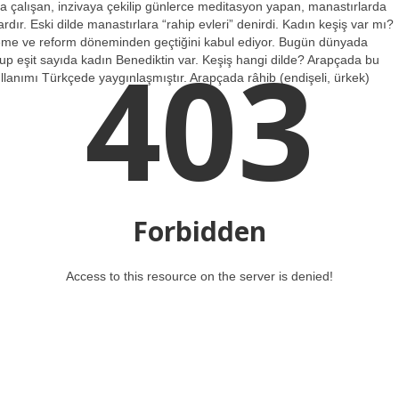
ya çalışan, inzivaya çekilip günlerce meditasyon yapan, manastırlarda
rdır. Eski dilde manastırlara “rahip evleri” denirdi. Kadın keşiş var mı?
ileme ve reform döneminden geçtiğini kabul ediyor. Bugün dünyada
403
up eşit sayıda kadın Benediktin var. Keşiş hangi dilde? Arapçada bu
kullanımı Türkçede yaygınlaşmıştır. Arapçada râhib (endişeli, ürkek)
Forbidden
Access to this resource on the server is denied!