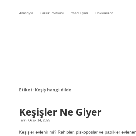
Anasayfa
Gizlilik Politikası
Yasal Uyarı
Hakkımızda
Etiket:
Keşiş hangi dilde
Keşişler Ne Giyer
Tarih: Ocak 14, 2025
Keşişler evlenir mi? Rahipler, piskoposlar ve patrikler evlen