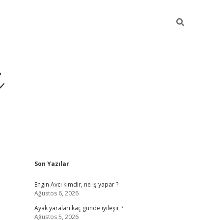
i
Sidebar
Son Yazılar
ilbet yeni giriş
betexper güncel giriş
b
Engin Avcı kimdir, ne iş yapar ?
Ağustos 6, 2026
Ayak yaraları kaç günde iyileşir ?
Ağustos 5, 2026