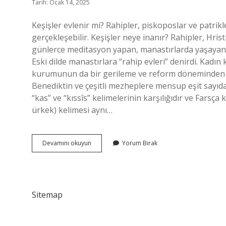
Tarih: Ocak 14, 2025
Keşişler evlenir mi? Rahipler, piskoposlar ve patri
gerçekleşebilir. Keşişler neye inanır? Rahipler, Hris
günlerce meditasyon yapan, manastırlarda yaşayan ve
Eski dilde manastırlara “rahip evleri” denirdi. Kadın
kurumunun da bir gerileme ve reform döneminden g
Benediktin ve çeşitli mezheplere mensup eşit sayıda
“kas” ve “kıssîs” kelimelerinin karşılığıdır ve Farsça
ürkek) kelimesi aynı…
Keşişler
Devamını okuyun
Yorum Bırak
Ne
Giyer
Sitemap