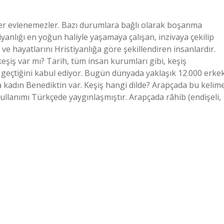
kler evlenemezler. Bazı durumlara bağlı olarak boşanma
tiyanlığı en yoğun haliyle yaşamaya çalışan, inzivaya çekilip
 hayatlarını Hristiyanlığa göre şekillendiren insanlardır.
 keşiş var mı? Tarih, tüm insan kurumları gibi, keşiş
eçtiğini kabul ediyor. Bugün dünyada yaklaşık 12.000 erke
 kadın Benediktin var. Keşiş hangi dilde? Arapçada bu kelim
 kullanımı Türkçede yaygınlaşmıştır. Arapçada râhib (endişeli,