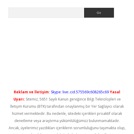
Arama
el giriş
betexper güncel giriş
Reklam ve İletişim:
Skype: live:.cid.575569c608265c69
Yasal
Uyarı:
Sitemiz, 5651 Sayılı Kanun gereğince Bilgi Teknolojileri ve
İletişim Kurumu (BTK) tarafından onaylanmış bir Yer Sağlayıcı olarak
hizmet vermektedir. Bu nedenle, sitedeki içerikleri proaktif olarak
denetleme veya araştırma yükümlülüğümüz bulunmamaktadır.
Ancak, üyelerimiz yazdıkları içeriklerin sorumluluğunu taşımakta olup,