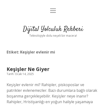
menüyü
Anasayfa
aç
Gizlilik Politikası
Dijital Yolculuk Rehberi
Yasal Uyarı
Teknolojiyle dolu neşeli bir macera!
Hakkımızda
Etiket:
Keşişler evlenir mi
Keşişler Ne Giyer
Tarih: Ocak 14, 2025
Keşişler evlenir mi? Rahipler, piskoposlar ve
patrikler evlenemezler. Bazı durumlara bağlı olarak
boşanma gerçekleşebilir. Keşişler neye inanır?
Rahipler, Hristiyanlığı en yoğun haliyle yaşamaya