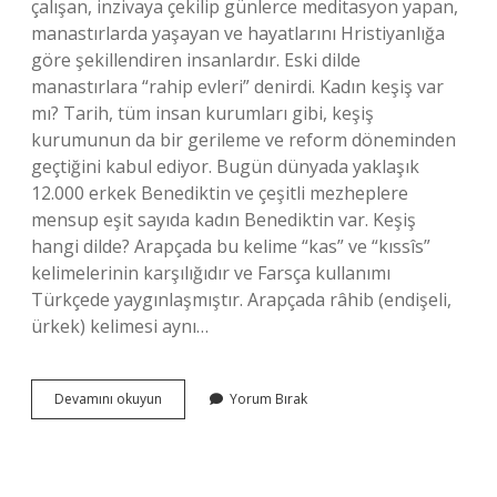
çalışan, inzivaya çekilip günlerce meditasyon yapan,
manastırlarda yaşayan ve hayatlarını Hristiyanlığa
göre şekillendiren insanlardır. Eski dilde
manastırlara “rahip evleri” denirdi. Kadın keşiş var
mı? Tarih, tüm insan kurumları gibi, keşiş
kurumunun da bir gerileme ve reform döneminden
geçtiğini kabul ediyor. Bugün dünyada yaklaşık
12.000 erkek Benediktin ve çeşitli mezheplere
mensup eşit sayıda kadın Benediktin var. Keşiş
hangi dilde? Arapçada bu kelime “kas” ve “kıssîs”
kelimelerinin karşılığıdır ve Farsça kullanımı
Türkçede yaygınlaşmıştır. Arapçada râhib (endişeli,
ürkek) kelimesi aynı…
Keşişler
Devamını okuyun
Yorum Bırak
Ne
Giyer