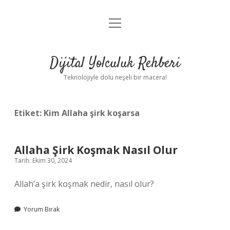
menüyü
Anasayfa
aç
Gizlilik Politikası
Dijital Yolculuk Rehberi
Yasal Uyarı
Teknolojiyle dolu neşeli bir macera!
Hakkımızda
Etiket:
Kim Allaha şirk koşarsa
Allaha Şirk Koşmak Nasıl Olur
Tarih: Ekim 30, 2024
Allah’a şirk koşmak nedir, nasıl olur?
Yorum Bırak