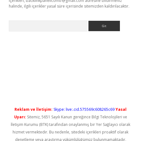
içerikleri,
backlinkpanelicomtr@gmail.com
adresine bildirmeniz
halinde, ilgili içerikler yasal süre içerisinde sitemizden kaldırılacaktır.
Arama
cel giriş
betexper güncel giriş
Reklam ve İletişim:
Skype: live:.cid.575569c608265c69
Yasal
Uyarı:
Sitemiz, 5651 Sayılı Kanun gereğince Bilgi Teknolojileri ve
İletişim Kurumu (BTK) tarafından onaylanmış bir Yer Sağlayıcı olarak
hizmet vermektedir. Bu nedenle, sitedeki içerikleri proaktif olarak
denetleme veya araştırma yükümlülüğümüz bulunmamaktadır.