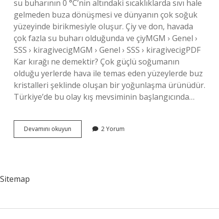
su buharının 0 °C’nin altındaki sıcaklıklarda sıvı hale
gelmeden buza dönüşmesi ve dünyanın çok soğuk
yüzeyinde birikmesiyle oluşur. Çiy ve don, havada
çok fazla su buharı olduğunda ve çiyMGM › Genel ›
SSS › kiragivecigMGM › Genel › SSS › kiragivecigPDF
Kar kırağı ne demektir? Çok güçlü soğumanın
olduğu yerlerde hava ile temas eden yüzeylerde buz
kristalleri şeklinde oluşan bir yoğunlaşma ürünüdür.
Türkiye’de bu olay kış mevsiminin başlangıcında…
Kırağı
Devamını okuyun
2 Yorum
Ne
Denir
Sitemap