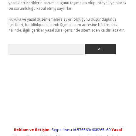
yazdıkları içeriklerin sorumluluğunu taşımakta olup, siteye üye olarak
bu sorumluluğu kabul etmiş sayılırlar.
Hukuka ve yasal düzenlemelere aykırı olduğunu düşündüğünüz
içerikleri,
backlinkpanelicomtr@gmail.com
adresine bildirmeniz
halinde, ilgili içerikler yasal süre içerisinde sitemizden kaldırılacaktır.
Arama
cel giriş
betexper güncel giriş
Reklam ve İletişim:
Skype: live:.cid.575569c608265c69
Yasal