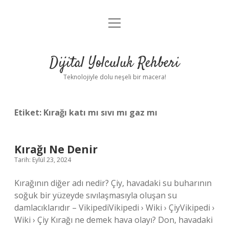
menüyü
Anasayfa
aç
Gizlilik Politikası
Dijital Yolculuk Rehberi
Yasal Uyarı
Teknolojiyle dolu neşeli bir macera!
Hakkımızda
Etiket:
Kırağı katı mı sıvı mı gaz mı
Kırağı Ne Denir
Tarih: Eylül 23, 2024
Kırağının diğer adı nedir? Çiy, havadaki su buharının
soğuk bir yüzeyde sıvılaşmasıyla oluşan su
damlacıklarıdır – VikipediVikipedi › Wiki › ÇiyVikipedi ›
Wiki › Çiy Kırağı ne demek hava olayı? Don, havadaki