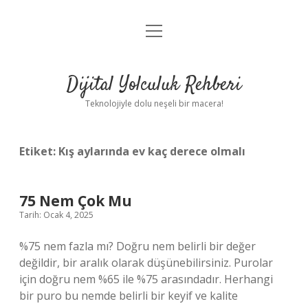
menüyü
Anasayfa
aç
Gizlilik Politikası
Dijital Yolculuk Rehberi
Yasal Uyarı
Teknolojiyle dolu neşeli bir macera!
Hakkımızda
Etiket:
Kış aylarında ev kaç derece olmalı
75 Nem Çok Mu
Tarih: Ocak 4, 2025
%75 nem fazla mı? Doğru nem belirli bir değer
değildir, bir aralık olarak düşünebilirsiniz. Purolar
için doğru nem %65 ile %75 arasındadır. Herhangi
bir puro bu nemde belirli bir keyif ve kalite