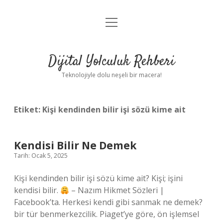
menüyü
Anasayfa
aç
Gizlilik Politikası
Dijital Yolculuk Rehberi
Yasal Uyarı
Teknolojiyle dolu neşeli bir macera!
Hakkımızda
Etiket:
Kişi kendinden bilir işi sözü kime ait
Kendisi Bilir Ne Demek
Tarih: Ocak 5, 2025
Kişi kendinden bilir işi sözü kime ait? Kişi; işini
kendisi bilir.
– Nazım Hikmet Sözleri |
Facebook’ta. Herkesi kendi gibi sanmak ne demek?
bir tür benmerkezcilik. Piaget’ye göre, ön işlemsel