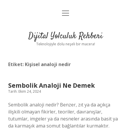
menüyü
Anasayfa
aç
Gizlilik Politikası
Dijital Yolculuk Rehberi
Yasal Uyarı
Teknolojiyle dolu neşeli bir macera!
Hakkımızda
Etiket:
Kişisel analoji nedir
Sembolik Analoji Ne Demek
Tarih: Ekim 24, 2024
Sembolik analoji nedir? Benzer, zıt ya da açıkça
ilişkili olmayan fikirler, teoriler, davranışlar,
tutumlar, imgeler ya da nesneler arasında basit ya
da karmaşık ama somut bağlantılar kurmaktır.