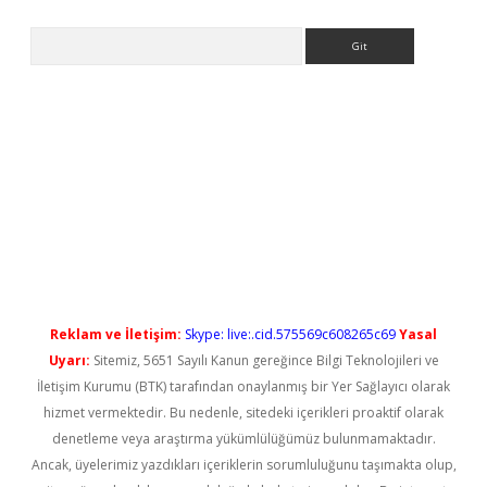
Arama
l giriş
betexper güncel giriş
Reklam ve İletişim:
Skype: live:.cid.575569c608265c69
Yasal
Uyarı:
Sitemiz, 5651 Sayılı Kanun gereğince Bilgi Teknolojileri ve
İletişim Kurumu (BTK) tarafından onaylanmış bir Yer Sağlayıcı olarak
hizmet vermektedir. Bu nedenle, sitedeki içerikleri proaktif olarak
denetleme veya araştırma yükümlülüğümüz bulunmamaktadır.
Ancak, üyelerimiz yazdıkları içeriklerin sorumluluğunu taşımakta olup,