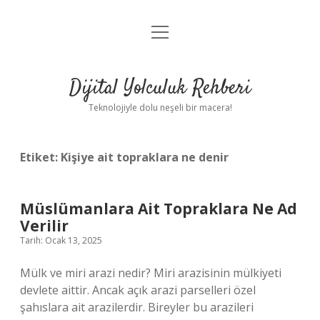
menüyü
Anasayfa
aç
Gizlilik Politikası
Dijital Yolculuk Rehberi
Yasal Uyarı
Teknolojiyle dolu neşeli bir macera!
Hakkımızda
Etiket:
Kişiye ait topraklara ne denir
Müslümanlara Ait Topraklara Ne Ad
Verilir
Tarih: Ocak 13, 2025
Mülk ve miri arazi nedir? Miri arazisinin mülkiyeti
devlete aittir. Ancak açık arazi parselleri özel
şahıslara ait arazilerdir. Bireyler bu arazileri