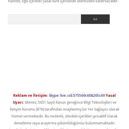
halinde, ilgili içerikler yasal süre içerisinde sitemizden kaldırılacaktır.
Arama
cel giriş
betexper güncel giriş
Reklam ve İletişim:
Skype: live:.cid.575569c608265c69
Yasal
Uyarı:
Sitemiz, 5651 Sayılı Kanun gereğince Bilgi Teknolojileri ve
İletişim Kurumu (BTK) tarafından onaylanmış bir Yer Sağlayıcı olarak
hizmet vermektedir. Bu nedenle, sitedeki içerikleri proaktif olarak
denetleme veya araştırma yükümlülüğümüz bulunmamaktadır.