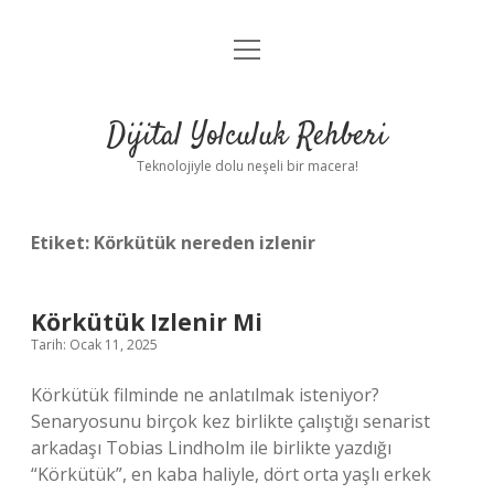
menüyü
Anasayfa
aç
Gizlilik Politikası
Dijital Yolculuk Rehberi
Yasal Uyarı
Teknolojiyle dolu neşeli bir macera!
Hakkımızda
Etiket:
Körkütük nereden izlenir
Körkütük Izlenir Mi
Tarih: Ocak 11, 2025
Körkütük filminde ne anlatılmak isteniyor?
Senaryosunu birçok kez birlikte çalıştığı senarist
arkadaşı Tobias Lindholm ile birlikte yazdığı
“Körkütük”, en kaba haliyle, dört orta yaşlı erkek