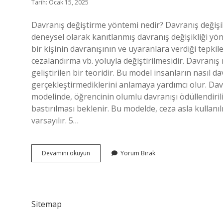
Tarih: Ocak 15, 2025
Davranış değiştirme yöntemi nedir? Davranış değişikl
deneysel olarak kanıtlanmış davranış değişikliği yön
bir kişinin davranışının ve uyaranlara verdiği tepk
cezalandırma vb. yoluyla değiştirilmesidir. Davranı
geliştirilen bir teoridir. Bu model insanların nasıl da
gerçekleştirmediklerini anlamaya yardımcı olur. Davra
modelinde, öğrencinin olumlu davranışı ödüllendiri
bastırılması beklenir. Bu modelde, ceza asla kullanı
varsayılır. 5…
Davranış
Devamını okuyun
Yorum Bırak
Değiştirme
Modeli
Nedir
Sitemap