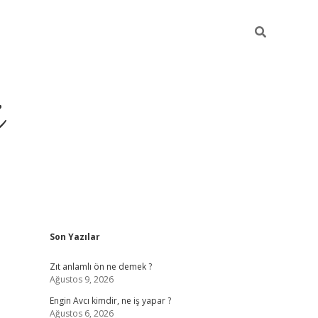
i
Sidebar
Son Yazılar
ilbet yeni giriş
betexper güncel giriş
be
Zıt anlamlı ön ne demek ?
Ağustos 9, 2026
Engin Avcı kimdir, ne iş yapar ?
Ağustos 6, 2026