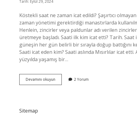
Tarih: Eylül 29, 2024
Köstekli saat ne zaman icat edildi? Şaşırtıcı olmayan 
zaman yönetimi gerektirdiği manastırlarda kullanılmak
Henlein, zincirler veya paldunlar adı verilen zincirle
üretmeye başladı. Saati ilk kim icat etti? Tarih. Saat 
güneşin her gün belirli bir sırayla doğup battığını k
Saati icat eden kim? Saati aslında Mısırlılar icat etti. 
yüzyılda yaşamış bir…
Köstekli
Devamını okuyun
2 Yorum
Saati
Kim
Icat
Etti
Sitemap