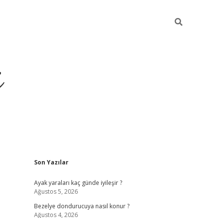
i
Sidebar
Son Yazılar
ilbet yeni giriş
betexper güncel giriş
be
Ayak yaraları kaç günde iyileşir ?
Ağustos 5, 2026
Bezelye dondurucuya nasıl konur ?
Ağustos 4, 2026