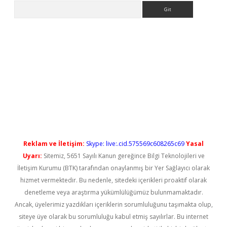
Arama
l giriş
betexper güncel giriş
Reklam ve İletişim:
Skype: live:.cid.575569c608265c69
Yasal
Uyarı:
Sitemiz, 5651 Sayılı Kanun gereğince Bilgi Teknolojileri ve
İletişim Kurumu (BTK) tarafından onaylanmış bir Yer Sağlayıcı olarak
hizmet vermektedir. Bu nedenle, sitedeki içerikleri proaktif olarak
denetleme veya araştırma yükümlülüğümüz bulunmamaktadır.
Ancak, üyelerimiz yazdıkları içeriklerin sorumluluğunu taşımakta olup,
siteye üye olarak bu sorumluluğu kabul etmiş sayılırlar. Bu internet