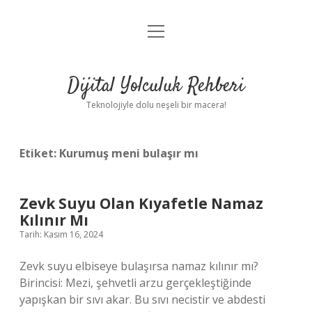
menüyü
Anasayfa
aç
Gizlilik Politikası
Dijital Yolculuk Rehberi
Yasal Uyarı
Teknolojiyle dolu neşeli bir macera!
Hakkımızda
Etiket:
Kurumuş meni bulaşır mı
Zevk Suyu Olan Kıyafetle Namaz
Kılınır Mı
Tarih: Kasım 16, 2024
Zevk suyu elbiseye bulaşırsa namaz kılınır mı?
Birincisi: Mezi, şehvetli arzu gerçekleştiğinde
yapışkan bir sıvı akar. Bu sıvı necistir ve abdesti