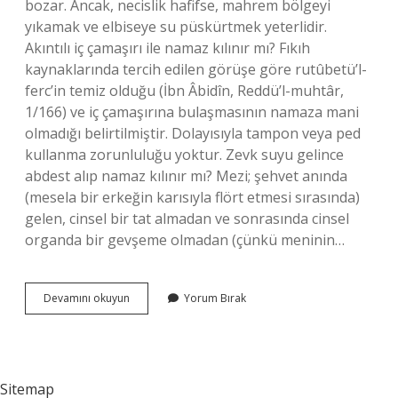
bozar. Ancak, necislik hafifse, mahrem bölgeyi
yıkamak ve elbiseye su püskürtmek yeterlidir.
Akıntılı iç çamaşırı ile namaz kılınır mı? Fıkıh
kaynaklarında tercih edilen görüşe göre rutûbetü’l-
ferc’in temiz olduğu (İbn Âbidîn, Reddü’l-muhtâr,
1/166) ve iç çamaşırına bulaşmasının namaza mani
olmadığı belirtilmiştir. Dolayısıyla tampon veya ped
kullanma zorunluluğu yoktur. Zevk suyu gelince
abdest alıp namaz kılınır mı? Mezi; şehvet anında
(mesela bir erkeğin karısıyla flört etmesi sırasında)
gelen, cinsel bir tat almadan ve sonrasında cinsel
organda bir gevşeme olmadan (çünkü meninin…
Zevk
Devamını okuyun
Yorum Bırak
Suyu
Olan
Kıyafetle
Namaz
Kılınır
Sitemap
Mı