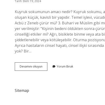
Tarih: Ekim 19, 2024
Kuyruk sokumunun amacı nedir? Kuyruk sokumu, al
oluşan küçük, kavisli bir yapıdır. Temel işlevi, vüc
Acbü z Zeneb çürür mü? 3. Buhari ve Müslim gibi 
yer verilmiştir: “Kişinin bedeni öldükten sonra ç
cinselliği etkiler mi? Ağrı, bisiklete binme veya at
şiddetlenebilir veya kötüleşebilir. Oturma pozisyo
Ayrıca hastaların cinsel hayatı, cinsel ilişki sırası
yok? Bir…
Kuyruk
Devamını okuyun
Yorum Bırak
Sokumu
Neden
Var
Islam
Sitemap