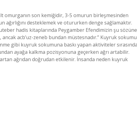
t omurganın son kemiğidir, 3-5 omurun birleşmesinden
udun ağırlığını desteklemek ve otururken denge sağlamaktır.
muteber hadis kitaplarında Peygamber Efendimizin şu sözüne
ürür, ancak acb’uz-zeneb bundan müstesnadır.” Kuyruk sokumu
a binme gibi kuyruk sokumuna baskı yapan aktiviteler sırasınd
nundan ayağa kalkma pozisyonuna geçerken ağrı artabilir.
nda artan ağrıdan doğrudan etkilenir. İnsanda neden kuyruk