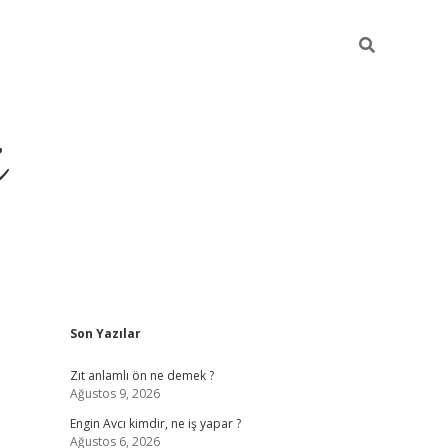
i
Sidebar
Son Yazılar
ilbet yeni giriş
betexper güncel giriş
b
Zıt anlamlı ön ne demek ?
Ağustos 9, 2026
Engin Avcı kimdir, ne iş yapar ?
Ağustos 6, 2026