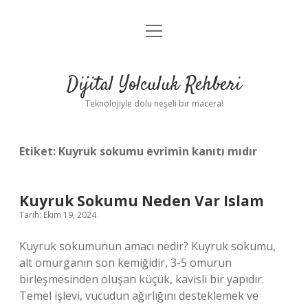
menüyü
Anasayfa
aç
Gizlilik Politikası
Dijital Yolculuk Rehberi
Yasal Uyarı
Teknolojiyle dolu neşeli bir macera!
Hakkımızda
Etiket:
Kuyruk sokumu evrimin kanıtı mıdır
Kuyruk Sokumu Neden Var Islam
Tarih: Ekim 19, 2024
Kuyruk sokumunun amacı nedir? Kuyruk sokumu,
alt omurganın son kemiğidir, 3-5 omurun
birleşmesinden oluşan küçük, kavisli bir yapıdır.
Temel işlevi, vücudun ağırlığını desteklemek ve