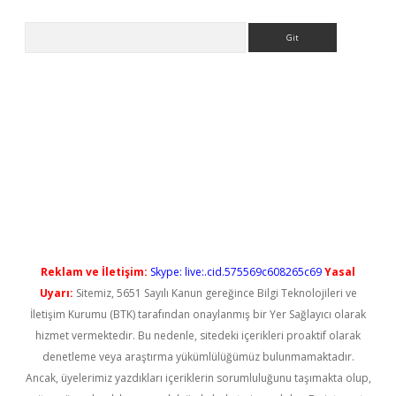
Arama
xper güncel giriş
betexper güncel giriş
Reklam ve İletişim:
Skype: live:.cid.575569c608265c69
Yasal
Uyarı:
Sitemiz, 5651 Sayılı Kanun gereğince Bilgi Teknolojileri ve
İletişim Kurumu (BTK) tarafından onaylanmış bir Yer Sağlayıcı olarak
hizmet vermektedir. Bu nedenle, sitedeki içerikleri proaktif olarak
denetleme veya araştırma yükümlülüğümüz bulunmamaktadır.
Ancak, üyelerimiz yazdıkları içeriklerin sorumluluğunu taşımakta olup,