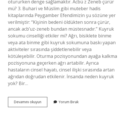
otururken denge sağlamaktır. Acbü z Zeneb çürür
mü? 3. Buhari ve Müslim gibi muteber hadis
kitaplarında Peygamber Efendimizin şu sözüne yer
verilmiştir: “Kişinin bedeni öldükten sonra çürür,
ancak acb’uz-zeneb bundan müstesnadır.” Kuyruk
sokumu cinselliği etkiler mi? Ağrı, bisiklete binme
veya ata binme gibi kuyruk sokumuna baskı yapan
aktiviteler sırasında şiddetlenebilir veya
kötüleşebilir. Oturma pozisyonundan ayağa kalkma
pozisyonuna geçerken ağrı artabilir. Ayrıca
hastaların cinsel hayatı, cinsel ilişki sırasında artan
ağrıdan doğrudan etkilenir. İnsanda neden kuyruk
yok? Bir…
Kuyruk
Devamını okuyun
Yorum Bırak
Sokumu
Neden
Var
Islam