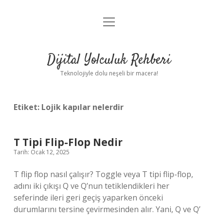
menüyü
Anasayfa
aç
Gizlilik Politikası
Dijital Yolculuk Rehberi
Yasal Uyarı
Teknolojiyle dolu neşeli bir macera!
Hakkımızda
Etiket:
Lojik kapılar nelerdir
T Tipi Flip-Flop Nedir
Tarih: Ocak 12, 2025
T flip flop nasıl çalışır? Toggle veya T tipi flip-flop,
adını iki çıkışı Q ve Q’nun tetiklendikleri her
seferinde ileri geri geçiş yaparken önceki
durumlarını tersine çevirmesinden alır. Yani, Q ve Q’