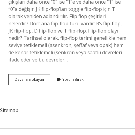
çıkışları daha önce “0” ise “1”e ve daha önce “1” ise
“0”a değişir. JK flip-flop’ları toggle flip-flop için T
olarak yeniden adlandırılır. Flip flop çeşitleri
nelerdir? Dört ana flip-flop türü vardır: RS flip-flop,
JK flip-flop, D flip-flop ve T flip-flop. Flip-flop olayı
nedir? Tarihsel olarak, flip-flop terimi genellikle hem
seviye tetiklemeli (asenkron, şeffaf veya opak) hem
de kenar tetiklemeli (senkron veya saatli) devreleri
ifade eder ve bu devreler…
T
Devamını okuyun
Yorum Bırak
Tipi
Flip-
Flop
Nedir
Sitemap