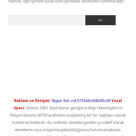
halinde, ilgili içerikler yasal süre içerisinde sitemizden kaldırılacaktır.
Arama
iş
betexper güncel giriş
betexper güncel giriş
Reklam ve İletişim:
Skype: live:.cid.575569c608265c69
Yasal
Uyarı:
Sitemiz, 5651 Sayılı Kanun gereğince Bilgi Teknolojileri ve
İletişim Kurumu (BTK) tarafından onaylanmış bir Yer Sağlayıcı olarak
hizmet vermektedir. Bu nedenle, sitedeki içerikleri proaktif olarak
denetleme veya araştırma yükümlülüğümüz bulunmamaktadır.