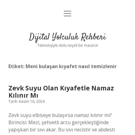
menüyü
Anasayfa
aç
Gizlilik Politikası
Dijital Yolculuk Rehberi
Yasal Uyarı
Teknolojiyle dolu neşeli bir macera!
Hakkımızda
Etiket:
Meni bulaşan kıyafet nasıl temizlenir
Zevk Suyu Olan Kıyafetle Namaz
Kılınır Mı
Tarih: Kasım 16, 2024
Zevk suyu elbiseye bulaşırsa namaz kılınır mı?
Birincisi: Mezi, şehvetli arzu gerçekleştiğinde
yapışkan bir sıvı akar. Bu sıvı necistir ve abdesti