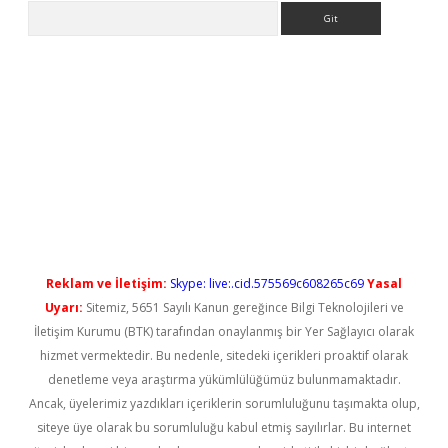
Arama
l giriş
betexper güncel giriş
Reklam ve İletişim:
Skype: live:.cid.575569c608265c69
Yasal
Uyarı:
Sitemiz, 5651 Sayılı Kanun gereğince Bilgi Teknolojileri ve
İletişim Kurumu (BTK) tarafından onaylanmış bir Yer Sağlayıcı olarak
hizmet vermektedir. Bu nedenle, sitedeki içerikleri proaktif olarak
denetleme veya araştırma yükümlülüğümüz bulunmamaktadır.
Ancak, üyelerimiz yazdıkları içeriklerin sorumluluğunu taşımakta olup,
siteye üye olarak bu sorumluluğu kabul etmiş sayılırlar. Bu internet