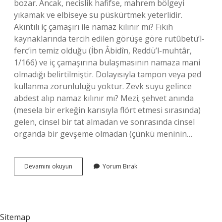
bozar. Ancak, necislik hafifse, mahrem bölgeyi
yıkamak ve elbiseye su püskürtmek yeterlidir.
Akıntılı iç çamaşırı ile namaz kılınır mı? Fıkıh
kaynaklarında tercih edilen görüşe göre rutûbetü’l-
ferc’in temiz olduğu (İbn Âbidîn, Reddü’l-muhtâr,
1/166) ve iç çamaşırına bulaşmasının namaza mani
olmadığı belirtilmiştir. Dolayısıyla tampon veya ped
kullanma zorunluluğu yoktur. Zevk suyu gelince
abdest alıp namaz kılınır mı? Mezi; şehvet anında
(mesela bir erkeğin karısıyla flört etmesi sırasında)
gelen, cinsel bir tat almadan ve sonrasında cinsel
organda bir gevşeme olmadan (çünkü meninin…
Zevk
Devamını okuyun
Yorum Bırak
Suyu
Olan
Kıyafetle
Namaz
Kılınır
Sitemap
Mı