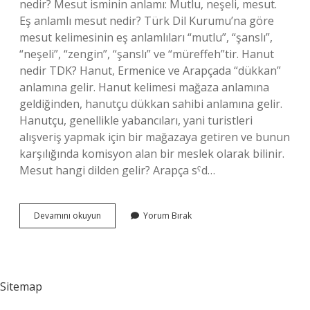
nedir? Mesut isminin anlamı: Mutlu, neşeli, mesut.
Eş anlamlı mesut nedir? Türk Dil Kurumu’na göre
mesut kelimesinin eş anlamlıları “mutlu”, “şanslı”,
“neşeli”, “zengin”, “şanslı” ve “müreffeh”tir. Hanut
nedir TDK? Hanut, Ermenice ve Arapçada “dükkan”
anlamına gelir. Hanut kelimesi mağaza anlamına
geldiğinden, hanutçu dükkan sahibi anlamına gelir.
Hanutçu, genellikle yabancıları, yani turistleri
alışveriş yapmak için bir mağazaya getiren ve bunun
karşılığında komisyon alan bir meslek olarak bilinir.
Mesut hangi dilden gelir? Arapça sˁd…
Mesut
Devamını okuyun
Yorum Bırak
Nedir
Tdk
Sitemap