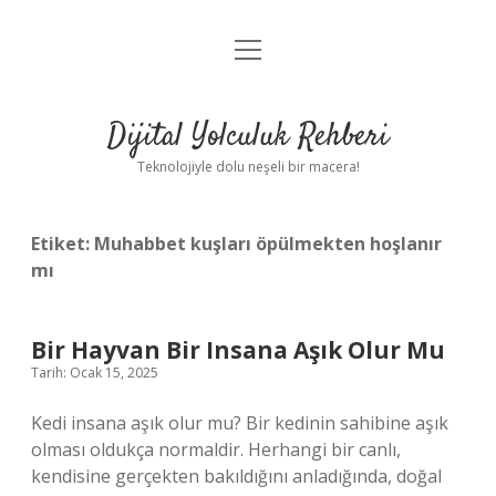
menüyü
Anasayfa
aç
Gizlilik Politikası
Dijital Yolculuk Rehberi
Yasal Uyarı
Teknolojiyle dolu neşeli bir macera!
Hakkımızda
Etiket:
Muhabbet kuşları öpülmekten hoşlanır
mı
Bir Hayvan Bir Insana Aşık Olur Mu
Tarih: Ocak 15, 2025
Kedi insana aşık olur mu? Bir kedinin sahibine aşık
olması oldukça normaldir. Herhangi bir canlı,
kendisine gerçekten bakıldığını anladığında, doğal