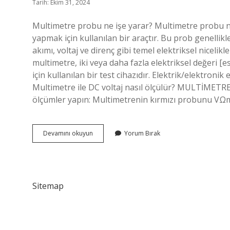
Tarih: Ekim 31, 2024
Multimetre probu ne işe yarar? Multimetre probu ne 
yapmak için kullanılan bir araçtır. Bu prob genellikle
akımı, voltaj ve direnç gibi temel elektriksel nicelikle
multimetre, iki veya daha fazla elektriksel değeri [e
için kullanılan bir test cihazıdır. Elektrik/elektronik
Multimetre ile DC voltaj nasıl ölçülür? MULTİMETRE
ölçümler yapın: Multimetrenin kırmızı probunu VΩ
Multimetre
Devamını okuyun
Yorum Bırak
Probları
Nereye
Takılır
Sitemap