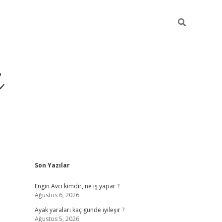
i
Sidebar
Son Yazılar
ilbet yeni giriş
betexper güncel gi
Engin Avcı kimdir, ne iş yapar ?
Ağustos 6, 2026
Ayak yaraları kaç günde iyileşir ?
Ağustos 5, 2026