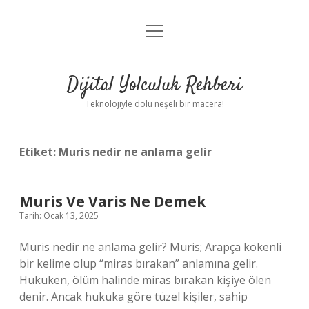
menüyü
Anasayfa
aç
Gizlilik Politikası
Dijital Yolculuk Rehberi
Yasal Uyarı
Teknolojiyle dolu neşeli bir macera!
Hakkımızda
Etiket:
Muris nedir ne anlama gelir
Muris Ve Varis Ne Demek
Tarih: Ocak 13, 2025
Muris nedir ne anlama gelir? Muris; Arapça kökenli
bir kelime olup “miras bırakan” anlamına gelir.
Hukuken, ölüm halinde miras bırakan kişiye ölen
denir. Ancak hukuka göre tüzel kişiler, sahip