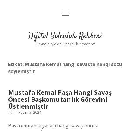
menüyü
Anasayfa
aç
Gizlilik Politikası
Dijital Yolculuk Rehberi
Yasal Uyarı
Teknolojiyle dolu neşeli bir macera!
Hakkımızda
Etiket:
Mustafa Kemal hangi savaşta hangi sözü
söylemiştir
Mustafa Kemal Paşa Hangi Savaş
Öncesi Başkomutanlık Görevini
Üstlenmiştir
Tarih: Kasım 5, 2024
Başkomutanlık yasası hangi savaş öncesi