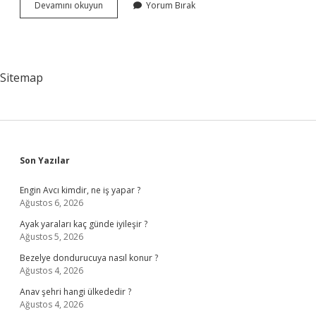
Mustafa
Devamını okuyun
Yorum Bırak
Kemal
Paşa
Hangi
Savaş
Öncesi
Sitemap
Başkomutanlık
Görevini
Üstlenmiştir
Sidebar
Son Yazılar
Engin Avcı kimdir, ne iş yapar ?
Ağustos 6, 2026
Ayak yaraları kaç günde iyileşir ?
Ağustos 5, 2026
Bezelye dondurucuya nasıl konur ?
Ağustos 4, 2026
Anav şehri hangi ülkededir ?
Ağustos 4, 2026