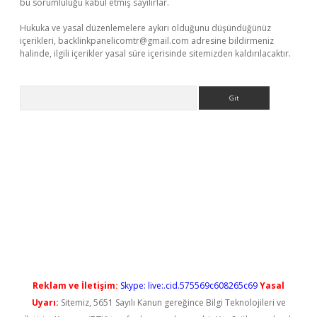
bu sorumluluğu kabul etmiş sayılırlar.
Hukuka ve yasal düzenlemelere aykırı olduğunu düşündüğünüz
içerikleri,
backlinkpanelicomtr@gmail.com
adresine bildirmeniz
halinde, ilgili içerikler yasal süre içerisinde sitemizden kaldırılacaktır.
Arama
l giriş
betexper güncel giriş
Reklam ve İletişim:
Skype: live:.cid.575569c608265c69
Yasal
Uyarı:
Sitemiz, 5651 Sayılı Kanun gereğince Bilgi Teknolojileri ve