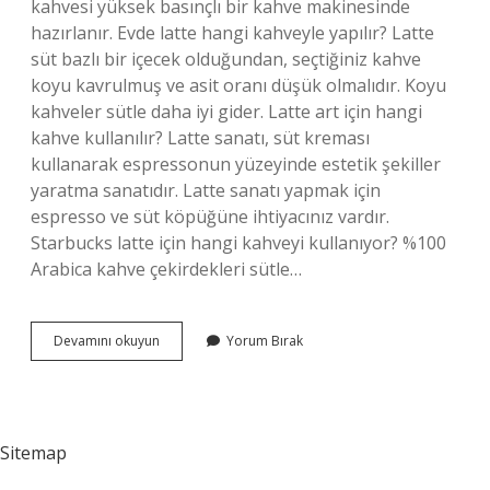
kahvesi yüksek basınçlı bir kahve makinesinde
hazırlanır. Evde latte hangi kahveyle yapılır? Latte
süt bazlı bir içecek olduğundan, seçtiğiniz kahve
koyu kavrulmuş ve asit oranı düşük olmalıdır. Koyu
kahveler sütle daha iyi gider. Latte art için hangi
kahve kullanılır? Latte sanatı, süt kreması
kullanarak espressonun yüzeyinde estetik şekiller
yaratma sanatıdır. Latte sanatı yapmak için
espresso ve süt köpüğüne ihtiyacınız vardır.
Starbucks latte için hangi kahveyi kullanıyor? %100
Arabica kahve çekirdekleri sütle…
En
Devamını okuyun
Yorum Bırak
Iyi
Latte
Hangi
Kahveden
Yapılır
Sitemap