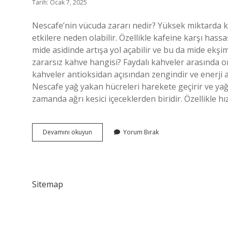
Tarih: Ocak 7, 2025
Nescafe’nin vücuda zararı nedir? Yüksek miktarda ka
etkilere neden olabilir. Özellikle kafeine karşı hassas
mide asidinde artışa yol açabilir ve bu da mide ekşim
zararsız kahve hangisi? Faydalı kahveler arasında o
kahveler antioksidan açısından zengindir ve enerji ar
Nescafe yağ yakan hücreleri harekete geçirir ve yağ y
zamanda ağrı kesici içeceklerden biridir. Özellikle h
Nescafe
Devamını okuyun
Yorum Bırak
Zararlı
Mı
Yararlı
Mı
Sitemap