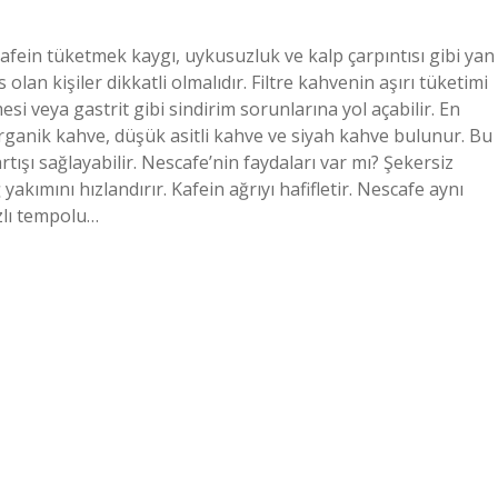
fein tüketmek kaygı, uykusuzluk ve kalp çarpıntısı gibi yan
 olan kişiler dikkatli olmalıdır. Filtre kahvenin aşırı tüketimi
esi veya gastrit gibi sindirim sorunlarına yol açabilir. En
rganik kahve, düşük asitli kahve ve siyah kahve bulunur. Bu
tışı sağlayabilir. Nescafe’nin faydaları var mı? Şekersiz
akımını hızlandırır. Kafein ağrıyı hafifletir. Nescafe aynı
ızlı tempolu…