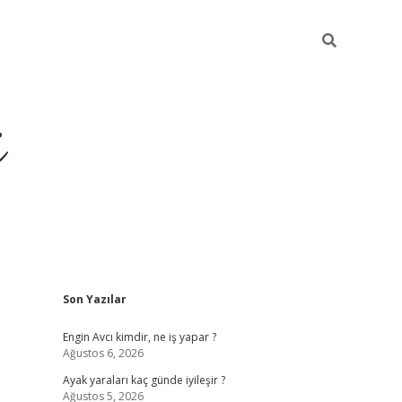
i
Sidebar
Son Yazılar
ilbet yeni giriş
betexper güncel giriş
be
Engin Avcı kimdir, ne iş yapar ?
Ağustos 6, 2026
Ayak yaraları kaç günde iyileşir ?
Ağustos 5, 2026