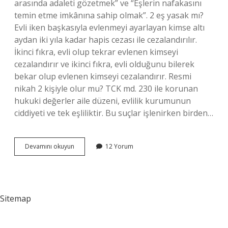
arasında adaleti gözetmek” ve “Eşlerin nafakasını
temin etme imkânına sahip olmak”. 2 eş yasak mı?
Evli iken başkasıyla evlenmeyi ayarlayan kimse altı
aydan iki yıla kadar hapis cezası ile cezalandırılır.
İkinci fıkra, evli olup tekrar evlenen kimseyi
cezalandırır ve ikinci fıkra, evli olduğunu bilerek
bekar olup evlenen kimseyi cezalandırır. Resmi
nikah 2 kişiyle olur mu? TCK md. 230 ile korunan
hukuki değerler aile düzeni, evlilik kurumunun
ciddiyeti ve tek eşliliktir. Bu suçlar işlenirken birden…
2
Devamını okuyun
12 Yorum
Eş
Için
Izin
Gerekir
Mi
Sitemap