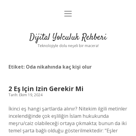
menüyü
Anasayfa
aç
Gizlilik Politikası
Dijital Yolculuk Rehberi
Yasal Uyarı
Teknolojiyle dolu neşeli bir macera!
Hakkımızda
Etiket:
Oda nikahında kaç kişi olur
2 Eş Için Izin Gerekir Mi
Tarih: Ekim 19, 2024
İkinci eş hangi şartlarda alınır? Nitekim ilgili metinler
incelendiğinde çok eşliliğin İslam hukukunda
meşru/caiz olabileceği ortaya çıkmakta; bunun da iki
temel şarta bağlı olduğu gösterilmektedir: “Eşler