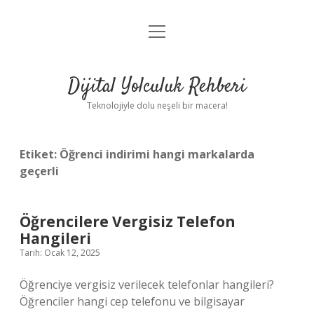
menüyü
Anasayfa
aç
Gizlilik Politikası
Dijital Yolculuk Rehberi
Yasal Uyarı
Teknolojiyle dolu neşeli bir macera!
Hakkımızda
Etiket:
Öğrenci indirimi hangi markalarda
geçerli
Öğrencilere Vergisiz Telefon
Hangileri
Tarih: Ocak 12, 2025
Öğrenciye vergisiz verilecek telefonlar hangileri?
Öğrenciler hangi cep telefonu ve bilgisayar