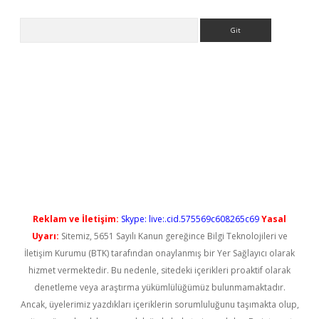
Arama
 giriş
betexper güncel giriş
Reklam ve İletişim:
Skype: live:.cid.575569c608265c69
Yasal
Uyarı:
Sitemiz, 5651 Sayılı Kanun gereğince Bilgi Teknolojileri ve
İletişim Kurumu (BTK) tarafından onaylanmış bir Yer Sağlayıcı olarak
hizmet vermektedir. Bu nedenle, sitedeki içerikleri proaktif olarak
denetleme veya araştırma yükümlülüğümüz bulunmamaktadır.
Ancak, üyelerimiz yazdıkları içeriklerin sorumluluğunu taşımakta olup,