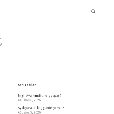
i
Sidebar
Son Yazılar
ilbet yeni giriş
betexper güncel giriş
be
Engin Avcı kimdir, ne iş yapar ?
Ağustos 6, 2026
Ayak yaraları kaç günde iyileşir ?
Ağustos 5, 2026