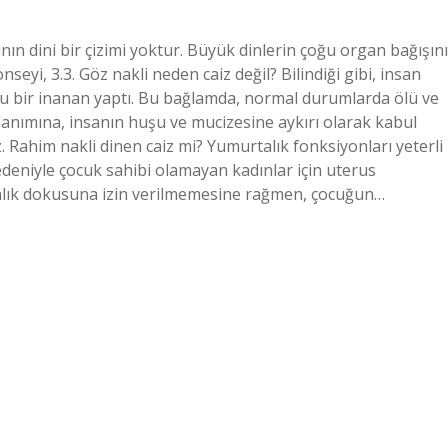
ın dini bir çizimi yoktur. Büyük dinlerin çoğu organ bağışını
nseyi, 3.3. Göz nakli neden caiz değil? Bilindiği gibi, insan
onu bir inanan yaptı. Bu bağlamda, normal durumlarda ölü ve
lanımına, insanın huşu ve mucizesine aykırı olarak kabul
ez. Rahim nakli dinen caiz mi? Yumurtalık fonksiyonları yeterli
deniyle çocuk sahibi olamayan kadınlar için uterus
talık dokusuna izin verilmemesine rağmen, çocuğun…