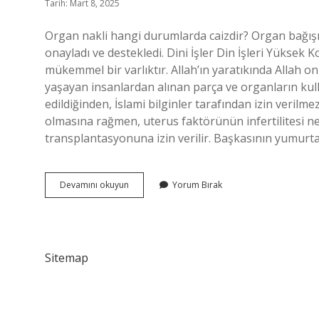
Tarih: Mart 8, 2025
Organ nakli hangi durumlarda caizdir? Organ bağışın
onayladı ve destekledi. Dini İşler Din İşleri Yüksek Ko
mükemmel bir varlıktır. Allah’ın yaratıkında Allah 
yaşayan insanlardan alınan parça ve organların kul
edildiğinden, İslami bilginler tarafından izin verilm
olmasına rağmen, uterus faktörünün infertilitesi ne
transplantasyonuna izin verilir. Başkasının yumur
Hangi
Devamını okuyun
Yorum Bırak
Organ
Nakli
Caizdir
Sitemap