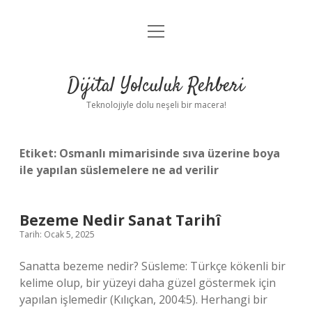
menüyü
Anasayfa
aç
Gizlilik Politikası
Dijital Yolculuk Rehberi
Yasal Uyarı
Teknolojiyle dolu neşeli bir macera!
Hakkımızda
Etiket:
Osmanlı mimarisinde sıva üzerine boya
ile yapılan süslemelere ne ad verilir
Bezeme Nedir Sanat Tarihî
Tarih: Ocak 5, 2025
Sanatta bezeme nedir? Süsleme: Türkçe kökenli bir
kelime olup, bir yüzeyi daha güzel göstermek için
yapılan işlemedir (Kılıçkan, 2004:5). Herhangi bir