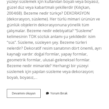
yüzeyi süslemek için kullanılan boyalı veya boyasız,
güzel düz veya kabartmalı şekillerdir (Kılıçkan,
2004:68). Bezeme nedir türkçe? DEKORASYON
(dekorasyon, süsleme). Her türlü mimari ürünün ve
günlük objelerin dekorasyonuna yönelik tüm
çalışmalar. Bezeme nedir edebiyatta? “Süsleme”
kelimesinin TDK sözlük anlamı şu şekildedir: isim
“süs”. Süsleme, süsleyen şey. Bezeme türleri
nelerdir? Dekoratif resim sanatının dört önemli, ayrı
kaynağı vardır: doğal formlar, yapay formlar,
geometrik formlar, ulusal-geleneksel formlar.
Bezeme nedir mimaride? Herhangi bir yüzeyi
süslemek için yapılan süsleme veya dekorasyon;
boyalı, boyasız,…
Bezeme
Devamını okuyun
Yorum Bırak
Nedir
Sanat
Tarihî