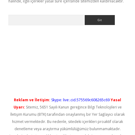
halinde, ilgili içerikler yasal süre içerisinde sitemizden kaldırılacaktır.
Arama
l giriş
betexper güncel giriş
Reklam ve İletişim:
Skype: live:.cid.575569c608265c69
Yasal
Uyarı:
Sitemiz, 5651 Sayılı Kanun gereğince Bilgi Teknolojileri ve
İletişim Kurumu (BTK) tarafından onaylanmış bir Yer Sağlayıcı olarak
hizmet vermektedir. Bu nedenle, sitedeki içerikleri proaktif olarak
denetleme veya araştırma yükümlülüğümüz bulunmamaktadır.