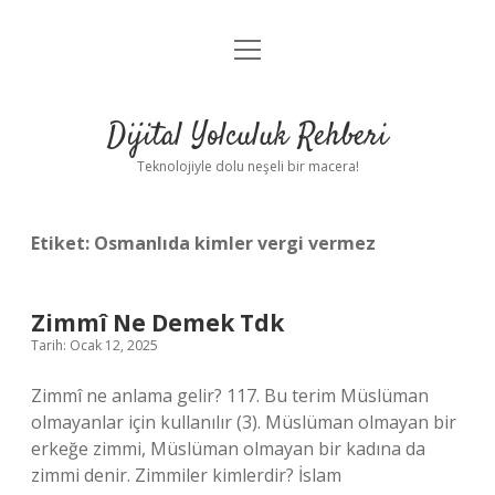
menüyü
Anasayfa
aç
Gizlilik Politikası
Dijital Yolculuk Rehberi
Yasal Uyarı
Teknolojiyle dolu neşeli bir macera!
Hakkımızda
Etiket:
Osmanlıda kimler vergi vermez
Zimmî Ne Demek Tdk
Tarih: Ocak 12, 2025
Zimmî ne anlama gelir? 117. Bu terim Müslüman
olmayanlar için kullanılır (3). Müslüman olmayan bir
erkeğe zimmi, Müslüman olmayan bir kadına da
zimmi denir. Zimmiler kimlerdir? İslam