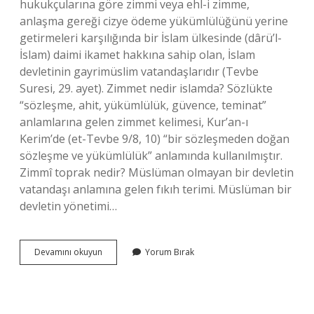
hukukçularına göre zimmi veya ehl-i zimme,
anlaşma gereği cizye ödeme yükümlülüğünü yerine
getirmeleri karşılığında bir İslam ülkesinde (dârü’l-
İslam) daimi ikamet hakkına sahip olan, İslam
devletinin gayrimüslim vatandaşlarıdır (Tevbe
Suresi, 29. ayet). Zimmet nedir islamda? Sözlükte
“sözleşme, ahit, yükümlülük, güvence, teminat”
anlamlarına gelen zimmet kelimesi, Kur’an-ı
Kerim’de (et-Tevbe 9/8, 10) “bir sözleşmeden doğan
sözleşme ve yükümlülük” anlamında kullanılmıştır.
Zimmî toprak nedir? Müslüman olmayan bir devletin
vatandaşı anlamına gelen fıkıh terimi. Müslüman bir
devletin yönetimi…
Zimmî
Devamını okuyun
Yorum Bırak
Ne
Demek
Tdk