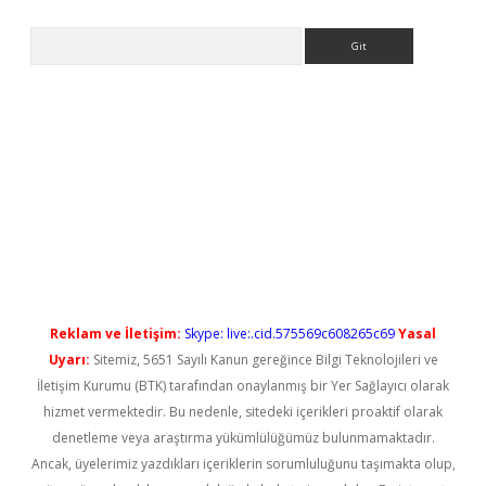
Arama
l giriş
betexper güncel giriş
Reklam ve İletişim:
Skype: live:.cid.575569c608265c69
Yasal
Uyarı:
Sitemiz, 5651 Sayılı Kanun gereğince Bilgi Teknolojileri ve
İletişim Kurumu (BTK) tarafından onaylanmış bir Yer Sağlayıcı olarak
hizmet vermektedir. Bu nedenle, sitedeki içerikleri proaktif olarak
denetleme veya araştırma yükümlülüğümüz bulunmamaktadır.
Ancak, üyelerimiz yazdıkları içeriklerin sorumluluğunu taşımakta olup,