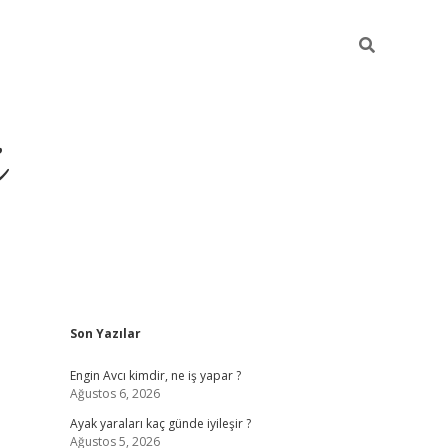
i
Sidebar
Son Yazılar
ilbet yeni giriş
betexper güncel giriş
be
Engin Avcı kimdir, ne iş yapar ?
Ağustos 6, 2026
Ayak yaraları kaç günde iyileşir ?
Ağustos 5, 2026