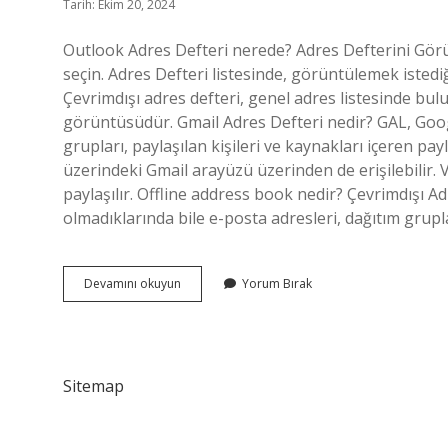
Tarih: Ekim 20, 2024
Outlook Adres Defteri nerede? Adres Defterini Gör
seçin. Adres Defteri listesinde, görüntülemek istediğ
Çevrimdışı adres defteri, genel adres listesinde bulu
görüntüsüdür. Gmail Adres Defteri nedir? GAL, Goog
grupları, paylaşılan kişileri ve kaynakları içeren payl
üzerindeki Gmail arayüzü üzerinden de erişilebilir.
paylaşılır. Offline address book nedir? Çevrimdışı A
olmadıklarında bile e-posta adresleri, dağıtım grupla
Adres
Devamını okuyun
Yorum Bırak
Defteri
Nasıl
Açılır
Sitemap