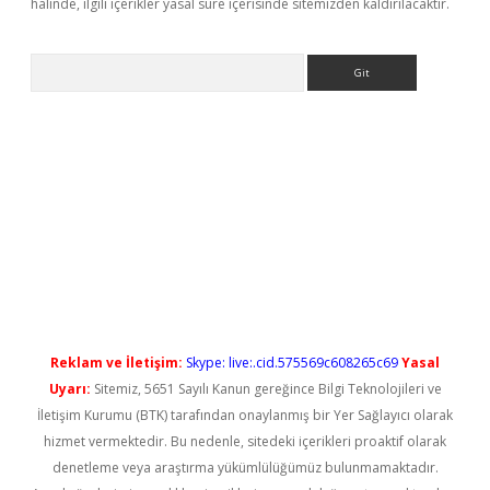
halinde, ilgili içerikler yasal süre içerisinde sitemizden kaldırılacaktır.
Arama
l giriş
betexper güncel giriş
Reklam ve İletişim:
Skype: live:.cid.575569c608265c69
Yasal
Uyarı:
Sitemiz, 5651 Sayılı Kanun gereğince Bilgi Teknolojileri ve
İletişim Kurumu (BTK) tarafından onaylanmış bir Yer Sağlayıcı olarak
hizmet vermektedir. Bu nedenle, sitedeki içerikleri proaktif olarak
denetleme veya araştırma yükümlülüğümüz bulunmamaktadır.