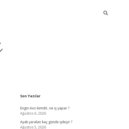
i
Sidebar
Son Yazılar
ilbet yeni giriş
betexper güncel giriş
be
Engin Avcı kimdir, ne iş yapar ?
Ağustos 6, 2026
Ayak yaraları kaç günde iyileşir ?
Ağustos 5, 2026