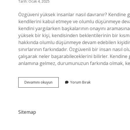
Tarih: Ocak 4, 2025
Özgüveni yüksek insanlar nasıl davranır? Kendine gü
kendilerini kabul etmeye ve olumlu düşünmeye devam
kendini yargılarken başkalarının onayını araması
yüksek bir kişi, kendisinden beklentilerinin bir kıs
hakkında olumlu düşünmeye devam edebilen kişidir. 
sınırlarının farkındadır. Özgüvenli bir insan nasıl o
çalışarak neler başarabileceklerini bilirler. Kend
anlamına gelmez, durumunuzun farkında olmak, k
Özgüveni
Devamını okuyun
Yorum Bırak
Yüksek
Ne
Demek
Sitemap