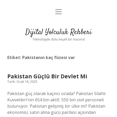
menüyü
Anasayfa
aç
Gizlilik Politikası
Dijital Yolculuk Rehberi
Yasal Uyarı
Teknolojiyle dolu neşeli bir macera!
Hakkımızda
Etiket:
Pakistanın kaç füzesi var
Pakistan Güçlü Bir Devlet Mi
Tarih: Ocak 18, 2025
Pakistan güç olarak kaçıncı sırada? Pakistan Silahlı
Kuvvetleri’nin 654 bin aktif, 550 bin sivil personeli
bulunuyor. Pakistan gelişmiş bir ülke mi? Pakistan
ekonomisi, satın alma gücü paritesi açısından