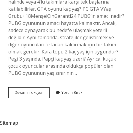
halinde veya 4’lü takımlara karşı tek başlarına
katılabilirler. GTA oyunu kaç yaş? PC GTA VYaş
Grubu+18MenşeiÇinGaranti24 PUBG’ın amacı nedir?
PUBG oyununun amacı hayatta kalmaktır. Ancak,
sadece oynayarak bu hedefe ulaşmak yeterli
değildir. Aynı zamanda, stratejiler geliştirmek ve
diğer oyuncuları ortadan kaldırmak için bir takım
olmak gerekir. Kafa topu 2 kaç yaş için uygundur?
Pegi 3 yaşında. Papçi kaç yaş üzeri? Ayrıca, küçük
çocuk oyuncular arasında oldukça popüler olan
PUBG oyununun yaş sınırının…
Papçi
Devamını okuyun
Yorum Bırak
Kaç
Yaş
Için
Uygundur
Sitemap