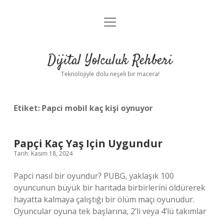
menüyü
Anasayfa
aç
Gizlilik Politikası
Dijital Yolculuk Rehberi
Yasal Uyarı
Teknolojiyle dolu neşeli bir macera!
Hakkımızda
Etiket:
Papci mobil kaç kişi oynuyor
Papçi Kaç Yaş Için Uygundur
Tarih: Kasım 18, 2024
Papci nasıl bir oyundur? PUBG, yaklaşık 100
oyuncunun büyük bir haritada birbirlerini öldürerek
hayatta kalmaya çalıştığı bir ölüm maçı oyunudur.
Oyuncular oyuna tek başlarına, 2’li veya 4’lü takımlar