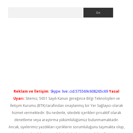
Arama
el giriş
betexper güncel giriş
Reklam ve İletişim:
Skype: live:.cid.575569c608265c69
Yasal
Uyarı:
Sitemiz, 5651 Sayılı Kanun gereğince Bilgi Teknolojileri ve
İletişim Kurumu (BTK) tarafından onaylanmış bir Yer Sağlayıcı olarak
hizmet vermektedir. Bu nedenle, sitedeki içerikleri proaktif olarak
denetleme veya araştırma yükümlülüğümüz bulunmamaktadır.
Ancak, üyelerimiz yazdıkları içeriklerin sorumluluğunu taşımakta olup,