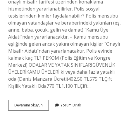
onaylı misafir tarifesi üzerinden konaklama
hizmetinden yararlanabilirler. Polis sosyal
tesislerinden kimler faydalanabilir? Polis mensubu
olmayan vatandaşlar ve beraberindeki yakınları (eş,
anne, baba, çocuk, gelin ve damat) “Kamu Üye
Aidatı”ndan yararlanacaktır. – Kamu mensubu
eşliğinde gelen ancak yakını olmayan kişiler “Onaylı
Misafir Aidatı”ndan yararlanacaktır. Polis evinde
kalmak kaç TL? PEKOM (Polis Eğitim ve Kongre
Merkezi) ODALAR VE YATAK SINIFLARIGÜVENLİK
ÜYELERİKAMU ÜYELERİİki veya daha fazla yataklı
oda (Deniz Manzara Ücreti)402,50 TL575 TLÇift
Kişilik Yataklı Oda770 TL1.100 TLÇift…
Bursa
Devamını okuyun
Yorum Bırak
Polis
Evi
Kimler
Kalabilir