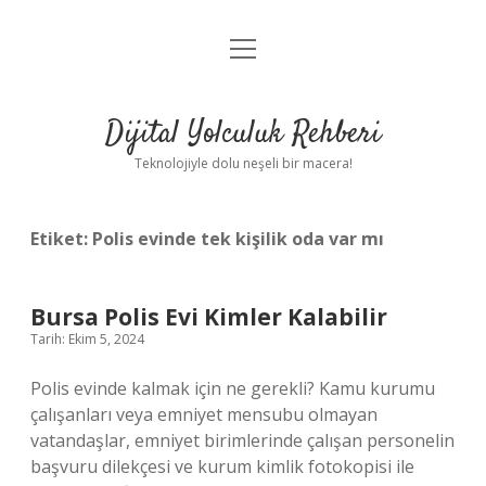
menüyü
Anasayfa
aç
Gizlilik Politikası
Dijital Yolculuk Rehberi
Yasal Uyarı
Teknolojiyle dolu neşeli bir macera!
Hakkımızda
Etiket:
Polis evinde tek kişilik oda var mı
Bursa Polis Evi Kimler Kalabilir
Tarih: Ekim 5, 2024
Polis evinde kalmak için ne gerekli? Kamu kurumu
çalışanları veya emniyet mensubu olmayan
vatandaşlar, emniyet birimlerinde çalışan personelin
başvuru dilekçesi ve kurum kimlik fotokopisi ile