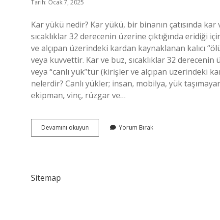
Tarih: Ocak 7, 2025
Kar yükü nedir? Kar yükü, bir binanın çatısında kar
sıcaklıklar 32 derecenin üzerine çıktığında eridiği içi
ve alçıpan üzerindeki kardan kaynaklanan kalıcı “ölü
veya kuvvettir. Kar ve buz, sıcaklıklar 32 derecenin ü
veya “canlı yük”tür (kirişler ve alçıpan üzerindeki k
nelerdir? Canlı yükler; insan, mobilya, yük taşımay
ekipman, vinç, rüzgar ve…
Kar
Devamını okuyun
Yorum Bırak
Yükü
Hareketli
Yük
Müdür
Sitemap