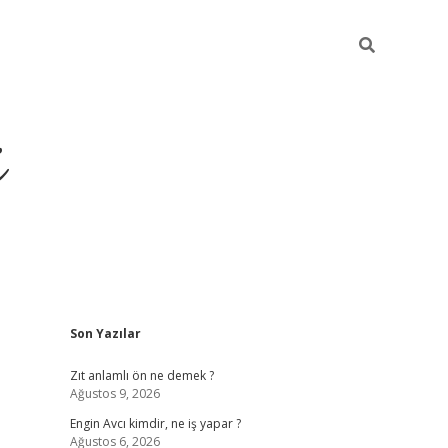
i
Sidebar
Son Yazılar
ilbet yeni giriş
betexper güncel giriş
be
Zıt anlamlı ön ne demek ?
Ağustos 9, 2026
Engin Avcı kimdir, ne iş yapar ?
Ağustos 6, 2026