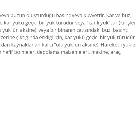
 veya buzun oluşturduğu basınç veya kuvvettir. Kar ve buz,
n, kar yükü geçici bir yük türüdür veya “canlı yük”tür (kirişler
 yük”ün aksine). veya bir binanın çatısındaki buz, basınç
zerine çıktığında eridiği için, kar yükü geçici bir yük türüdür
ardan kaynaklanan kalıcı “ölü yük”ün aksine). Hareketli yükle
an hafif bölmeler, depolama malzemeleri, makine, araç,