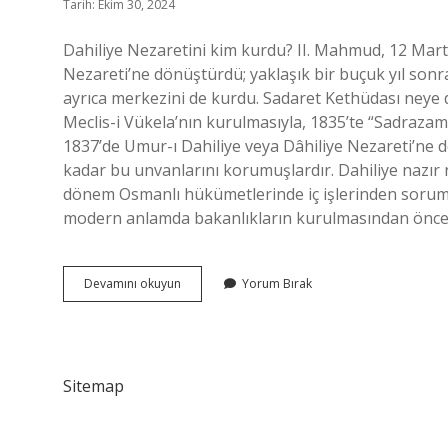
Tarih: Ekim 30, 2024
Dahiliye Nezaretini kim kurdu? II. Mahmud, 12 Mart 1
Nezareti’ne dönüştürdü; yaklaşık bir buçuk yıl sonra
ayrıca merkezini de kurdu. Sadaret Kethüdası ney
Meclis-i Vükela’nın kurulmasıyla, 1835’te “Sadraz
1837’de Umur-ı Dahiliye veya Dâhiliye Nezareti’n
kadar bu unvanlarını korumuşlardır. Dahiliye nazır n
dönem Osmanlı hükümetlerinde iç işlerinden soruml
modern anlamda bakanlıkların kurulmasından önce, 
Ilk
Devamını okuyun
Yorum Bırak
Dahiliye
Nazırı
Kimdir
Sitemap