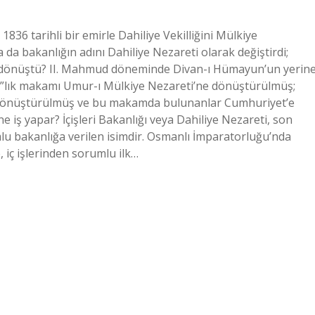
836 tarihli bir emirle Dahiliye Vekilliğini Mülkiye
 da bakanlığın adını Dahiliye Nezareti olarak değiştirdi;
e dönüştü? II. Mahmud döneminde Divan-ı Hümayun’un yerin
am”lık makamı Umur-ı Mülkiye Nezareti’ne dönüştürülmüş;
e dönüştürülmüş ve bu makamda bulunanlar Cumhuriyet’e
e iş yapar? İçişleri Bakanlığı veya Dahiliye Nezareti, son
u bakanlığa verilen isimdir. Osmanlı İmparatorluğu’nda
iç işlerinden sorumlu ilk…