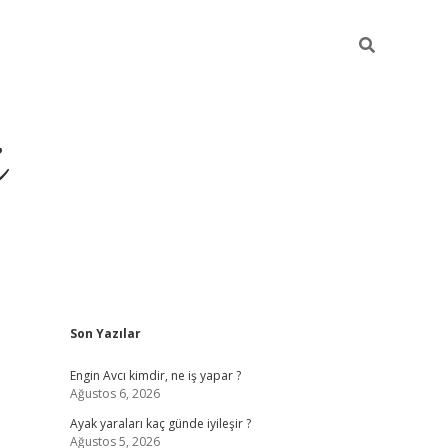
i
Sidebar
Son Yazılar
ilbet yeni giriş
betexper güncel giriş
b
Engin Avcı kimdir, ne iş yapar ?
Ağustos 6, 2026
Ayak yaraları kaç günde iyileşir ?
Ağustos 5, 2026