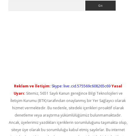
Arama
el giriş
betexper güncel giriş
Reklam ve İletişim:
Skype: live:.cid.575569c608265c69
Yasal
Uyarı:
Sitemiz, 5651 Sayılı Kanun gereğince Bilgi Teknolojileri ve
İletişim Kurumu (BTK) tarafından onaylanmış bir Yer Sağlayıcı olarak
hizmet vermektedir. Bu nedenle, sitedeki içerikleri proaktif olarak
denetleme veya araştırma yükümlülüğümüz bulunmamaktadır.
Ancak, üyelerimiz yazdıkları içeriklerin sorumluluğunu taşımakta olup,
siteye üye olarak bu sorumluluğu kabul etmiş sayılırlar. Bu internet