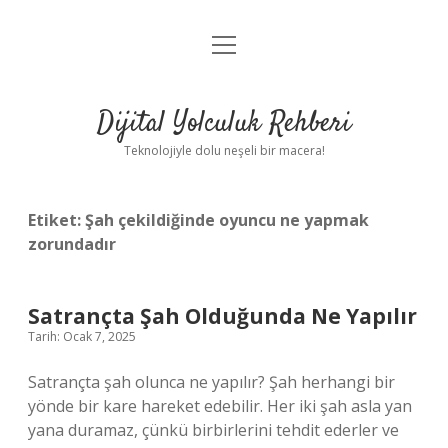
menüyü
Anasayfa
aç
Gizlilik Politikası
Dijital Yolculuk Rehberi
Yasal Uyarı
Teknolojiyle dolu neşeli bir macera!
Hakkımızda
Etiket:
Şah çekildiğinde oyuncu ne yapmak
zorundadır
Satrançta Şah Olduğunda Ne Yapılır
Tarih: Ocak 7, 2025
Satrançta şah olunca ne yapılır? Şah herhangi bir
yönde bir kare hareket edebilir. Her iki şah asla yan
yana duramaz, çünkü birbirlerini tehdit ederler ve