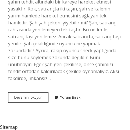
şahın tehdit altındaki bir kareye hareket etmesi
yasaktır. Rok, satrançta iki taşın, şah ve kalenin
yarım hamlede hareket etmesini sağlayan tek
hamledir. Şah şah çekeni yiyebilir mi? Şah, satranç
tahtasında yenilemeyen tek taştır. Bu nedenle,
satranç taşı yenilemez. Ancak satrançta, satranç taşı
yenilir. Şah çekildiğinde oyuncu ne yapmak
zorundadır? Ayrıca, rakip oyuncu check yaptığında
size bunu söylemek zorunda değildir. Bunu
unutmayın! Eğer şah geri çekilirse, önce şahımızı
tehdit ortadan kaldırılacak şekilde oynamalıyız. Aksi
takdirde, imkansız…
Satrançta
Devamını okuyun
Yorum Bırak
Şah
Olduğunda
Ne
Yapılır
Sitemap