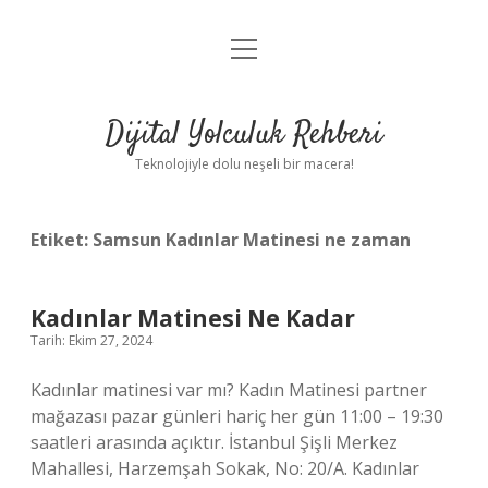
menüyü
Anasayfa
aç
Gizlilik Politikası
Dijital Yolculuk Rehberi
Yasal Uyarı
Teknolojiyle dolu neşeli bir macera!
Hakkımızda
Etiket:
Samsun Kadınlar Matinesi ne zaman
Kadınlar Matinesi Ne Kadar
Tarih: Ekim 27, 2024
Kadınlar matinesi var mı? Kadın Matinesi partner
mağazası pazar günleri hariç her gün 11:00 – 19:30
saatleri arasında açıktır. İstanbul Şişli Merkez
Mahallesi, Harzemşah Sokak, No: 20/A. Kadınlar