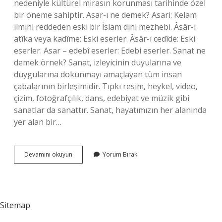
nedeniyle kültürel mirasın korunması tarihinde özel
bir öneme sahiptir. Asar-ı ne demek? Asari: Kelam
ilmini reddeden eski bir İslam dini mezhebi. Âsâr-ı
atîka veya kadîme: Eski eserler. Âsâr-ı cedîde: Eski
eserler. Asar – edebî eserler: Edebi eserler. Sanat ne
demek örnek? Sanat, izleyicinin duyularına ve
duygularına dokunmayı amaçlayan tüm insan
çabalarının birleşimidir. Tıpkı resim, heykel, video,
çizim, fotoğrafçılık, dans, edebiyat ve müzik gibi
sanatlar da sanattır. Sanat, hayatımızın her alanında
yer alan bir…
Asarı
Devamını okuyun
Yorum Bırak
Sanat
Ne
Demek
Sitemap