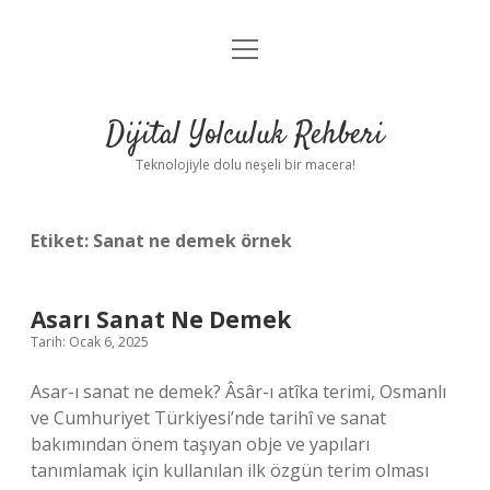
menüyü
Anasayfa
aç
Gizlilik Politikası
Dijital Yolculuk Rehberi
Yasal Uyarı
Teknolojiyle dolu neşeli bir macera!
Hakkımızda
Etiket:
Sanat ne demek örnek
Asarı Sanat Ne Demek
Tarih: Ocak 6, 2025
Asar-ı sanat ne demek? Âsâr-ı atîka terimi, Osmanlı
ve Cumhuriyet Türkiyesi’nde tarihî ve sanat
bakımından önem taşıyan obje ve yapıları
tanımlamak için kullanılan ilk özgün terim olması