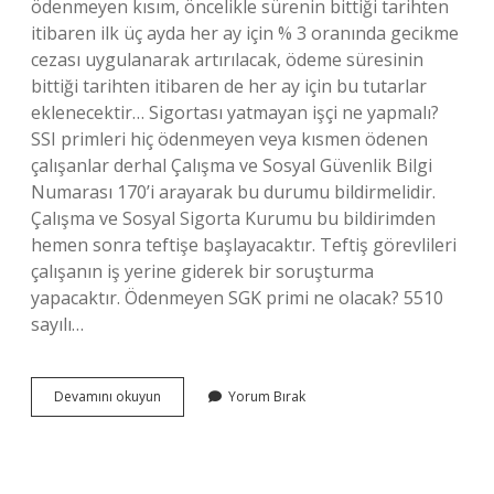
ödenmeyen kısım, öncelikle sürenin bittiği tarihten
itibaren ilk üç ayda her ay için % 3 oranında gecikme
cezası uygulanarak artırılacak, ödeme süresinin
bittiği tarihten itibaren de her ay için bu tutarlar
eklenecektir… Sigortası yatmayan işçi ne yapmalı?
SSI primleri hiç ödenmeyen veya kısmen ödenen
çalışanlar derhal Çalışma ve Sosyal Güvenlik Bilgi
Numarası 170’i arayarak bu durumu bildirmelidir.
Çalışma ve Sosyal Sigorta Kurumu bu bildirimden
hemen sonra teftişe başlayacaktır. Teftiş görevlileri
çalışanın iş yerine giderek bir soruşturma
yapacaktır. Ödenmeyen SGK primi ne olacak? 5510
sayılı…
Çalışanın
Devamını okuyun
Yorum Bırak
Sigorta
Primi
Ödenmezse
Ne