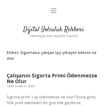
menüyü
Anasayfa
aç
Gizlilik Politikası
Dijital Yolculuk Rehberi
Yasal Uyarı
Teknolojiyle dolu neşeli bir macera!
Hakkımızda
Etiket:
Sigortasız çalışan işçi şikayet ederse ne
olur
Çalışanın Sigorta Primi Ödenmezse
Ne Olur
Tarih: Aralık 21, 2024
Sigorta primi 1 ay ödenmezse ne olur? Buna göre,
SGK prim ödemeleri bir gün bile gecikirse,