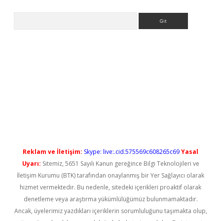
Arama
l giriş
betexper güncel giriş
Reklam ve İletişim:
Skype: live:.cid.575569c608265c69
Yasal
Uyarı:
Sitemiz, 5651 Sayılı Kanun gereğince Bilgi Teknolojileri ve
İletişim Kurumu (BTK) tarafından onaylanmış bir Yer Sağlayıcı olarak
hizmet vermektedir. Bu nedenle, sitedeki içerikleri proaktif olarak
denetleme veya araştırma yükümlülüğümüz bulunmamaktadır.
Ancak, üyelerimiz yazdıkları içeriklerin sorumluluğunu taşımakta olup,