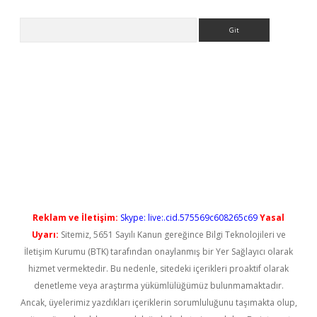
Arama
l giriş
betexper güncel giriş
Reklam ve İletişim:
Skype: live:.cid.575569c608265c69
Yasal
Uyarı:
Sitemiz, 5651 Sayılı Kanun gereğince Bilgi Teknolojileri ve
İletişim Kurumu (BTK) tarafından onaylanmış bir Yer Sağlayıcı olarak
hizmet vermektedir. Bu nedenle, sitedeki içerikleri proaktif olarak
denetleme veya araştırma yükümlülüğümüz bulunmamaktadır.
Ancak, üyelerimiz yazdıkları içeriklerin sorumluluğunu taşımakta olup,