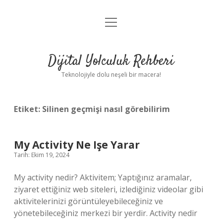
menüyü
Anasayfa
aç
Gizlilik Politikası
Dijital Yolculuk Rehberi
Yasal Uyarı
Teknolojiyle dolu neşeli bir macera!
Hakkımızda
Etiket:
Silinen geçmişi nasıl görebilirim
My Activity Ne Işe Yarar
Tarih: Ekim 19, 2024
My activity nedir? Aktivitem; Yaptığınız aramalar,
ziyaret ettiğiniz web siteleri, izlediğiniz videolar gibi
aktivitelerinizi görüntüleyebileceğiniz ve
yönetebileceğiniz merkezi bir yerdir. Activity nedir