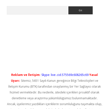
Arama
l giriş
betexper güncel giriş
Reklam ve İletişim:
Skype: live:.cid.575569c608265c69
Yasal
Uyarı:
Sitemiz, 5651 Sayılı Kanun gereğince Bilgi Teknolojileri ve
İletişim Kurumu (BTK) tarafından onaylanmış bir Yer Sağlayıcı olarak
hizmet vermektedir. Bu nedenle, sitedeki içerikleri proaktif olarak
denetleme veya araştırma yükümlülüğümüz bulunmamaktadır.
Ancak, üyelerimiz yazdıkları içeriklerin sorumluluğunu taşımakta olup,