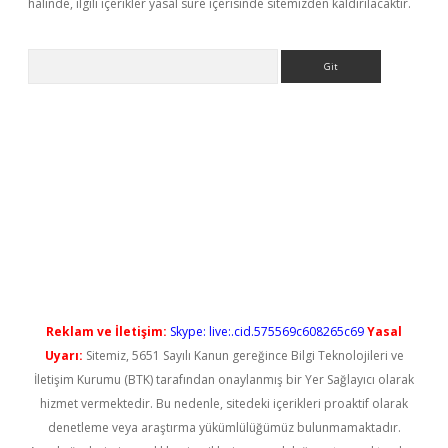
halinde, ilgili içerikler yasal süre içerisinde sitemizden kaldırılacaktır.
Arama
iriş
betexper güncel giriş
betexper güncel giriş
Reklam ve İletişim:
Skype: live:.cid.575569c608265c69
Yasal
Uyarı:
Sitemiz, 5651 Sayılı Kanun gereğince Bilgi Teknolojileri ve
İletişim Kurumu (BTK) tarafından onaylanmış bir Yer Sağlayıcı olarak
hizmet vermektedir. Bu nedenle, sitedeki içerikleri proaktif olarak
denetleme veya araştırma yükümlülüğümüz bulunmamaktadır.