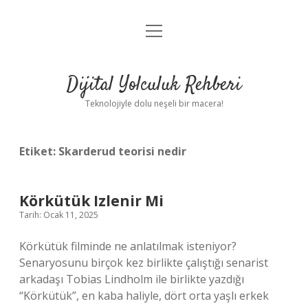
menüyü
Anasayfa
aç
Gizlilik Politikası
Dijital Yolculuk Rehberi
Yasal Uyarı
Teknolojiyle dolu neşeli bir macera!
Hakkımızda
Etiket:
Skarderud teorisi nedir
Körkütük Izlenir Mi
Tarih: Ocak 11, 2025
Körkütük filminde ne anlatılmak isteniyor?
Senaryosunu birçok kez birlikte çalıştığı senarist
arkadaşı Tobias Lindholm ile birlikte yazdığı
“Körkütük”, en kaba haliyle, dört orta yaşlı erkek