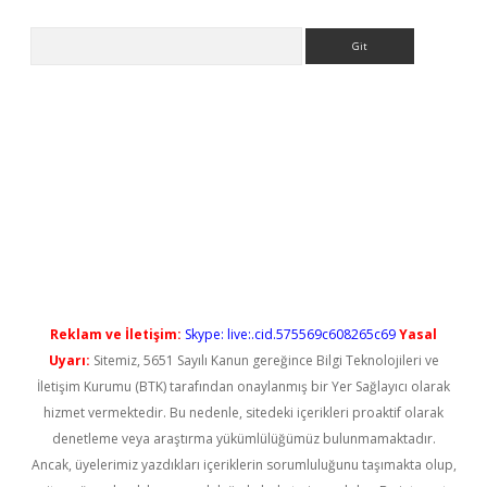
Arama
el giriş
betexper güncel giriş
Reklam ve İletişim:
Skype: live:.cid.575569c608265c69
Yasal
Uyarı:
Sitemiz, 5651 Sayılı Kanun gereğince Bilgi Teknolojileri ve
İletişim Kurumu (BTK) tarafından onaylanmış bir Yer Sağlayıcı olarak
hizmet vermektedir. Bu nedenle, sitedeki içerikleri proaktif olarak
denetleme veya araştırma yükümlülüğümüz bulunmamaktadır.
Ancak, üyelerimiz yazdıkları içeriklerin sorumluluğunu taşımakta olup,