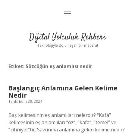
menüyü
Anasayfa
aç
Gizlilik Politikası
Dijital Yolculuk Rehberi
Yasal Uyarı
Teknolojiyle dolu neşeli bir macera!
Hakkımızda
Etiket:
Sözcüğün eş anlamlısı nedir
Başlangıç Anlamına Gelen Kelime
Nedir
Tarih: Ekim 29, 2024
Baş kelimesinin eş anlamlıları nelerdir? “Kafa”
kelimesinin eş anlamlıları “öz”, “kafa”, “temel” ve
“zihniyet”tir. Savunma anlamına gelen kelime nedir?