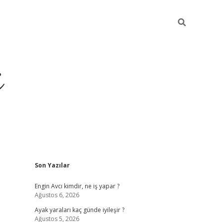
i
Sidebar
Son Yazılar
ilbet yeni giriş
betexper güncel giriş
be
Engin Avcı kimdir, ne iş yapar ?
Ağustos 6, 2026
Ayak yaraları kaç günde iyileşir ?
Ağustos 5, 2026