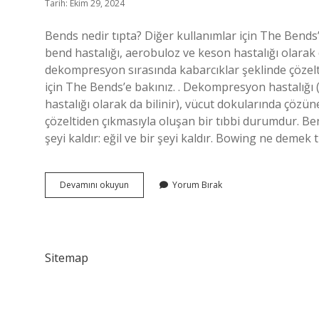
Tarih: Ekim 29, 2024
Bends nedir tıpta? Diğer kullanımlar için The Bends’
bend hastalığı, aerobuloz ve keson hastalığı olarak 
dekompresyon sırasında kabarcıklar şeklinde çözelt
için The Bends’e bakınız. . Dekompresyon hastalığı (
hastalığı olarak da bilinir), vücut dokularında çöz
çözeltiden çıkmasıyla oluşan bir tıbbi durumdur. Ben
şeyi kaldır: eğil ve bir şeyi kaldır. Bowing ne deme
Bends
Devamını okuyun
Yorum Bırak
Ne
Demek
Tıp
Sitemap