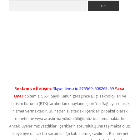
Arama
 giriş
betexper güncel giriş
Reklam ve İletişim:
Skype: live:.cid.575569c608265c69
Yasal
Uyarı:
Sitemiz, 5651 Sayılı Kanun gereğince Bilgi Teknolojileri ve
İletişim Kurumu (BTK) tarafından onaylanmış bir Yer Sağlayıcı olarak
hizmet vermektedir. Bu nedenle, sitedeki içerikleri proaktif olarak
denetleme veya araştırma yükümlülüğümüz bulunmamaktadır.
Ancak, üyelerimiz yazdıkları içeriklerin sorumluluğunu taşımakta olup,
siteye üye olarak bu sorumluluğu kabul etmiş sayılırlar. Bu internet