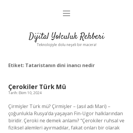
menüyü
Anasayfa
aç
Gizlilik Politikası
Dijital Yolculuk Rehberi
Yasal Uyarı
Teknolojiyle dolu neşeli bir macera!
Hakkımızda
Etiket:
Tataristanın dini inancı nedir
Çerokiler Türk Mü
Tarih: Ekim 10, 2024
Çirmişler Türk mü? Çirmişler – (asıl adı Mari) –
çoğunlukla Rusya’da yaşayan Fin-Ugor halklarından
biridir. Çeroki ne demek anlamı? “Çerokiler ruhsal ve
fiziksel alemleri ayırmadılar, fakat onları bir olarak